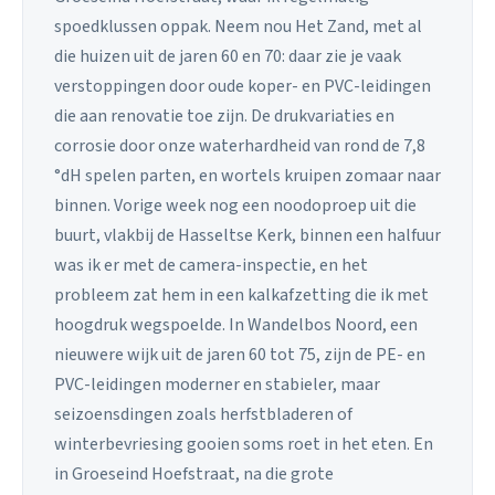
spoedklussen oppak. Neem nou Het Zand, met al
die huizen uit de jaren 60 en 70: daar zie je vaak
verstoppingen door oude koper- en PVC-leidingen
die aan renovatie toe zijn. De drukvariaties en
corrosie door onze waterhardheid van rond de 7,8
°dH spelen parten, en wortels kruipen zomaar naar
binnen. Vorige week nog een noodoproep uit die
buurt, vlakbij de Hasseltse Kerk, binnen een halfuur
was ik er met de camera-inspectie, en het
probleem zat hem in een kalkafzetting die ik met
hoogdruk wegspoelde. In Wandelbos Noord, een
nieuwere wijk uit de jaren 60 tot 75, zijn de PE- en
PVC-leidingen moderner en stabieler, maar
seizoensdingen zoals herfstbladeren of
winterbevriesing gooien soms roet in het eten. En
in Groeseind Hoefstraat, na die grote