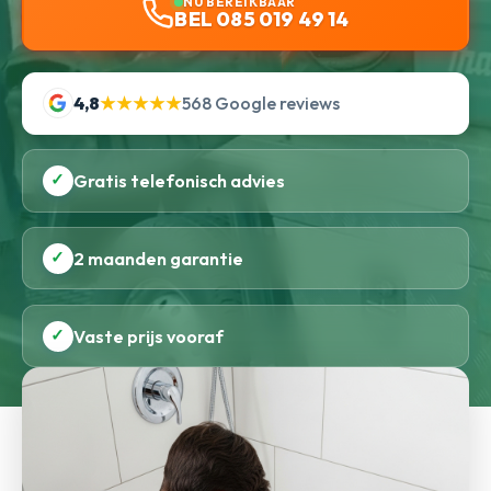
NU BEREIKBAAR
BEL 085 019 49 14
4,8
★★★★★
568 Google reviews
✓
Gratis telefonisch advies
✓
2 maanden garantie
✓
Vaste prijs vooraf