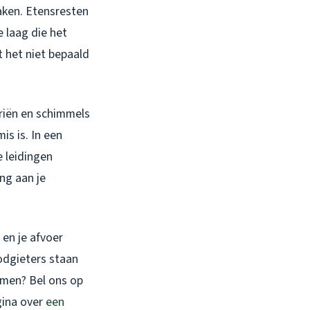
aken. Etensresten
 laag die het
t het niet bepaald
riën en schimmels
is is. In een
e leidingen
ing aan je
 en je afvoer
odgieters staan
nemen? Bel ons op
gina over
een