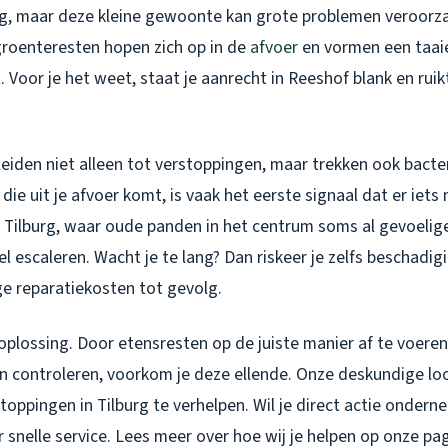
dig, maar deze kleine gewoonte kan grote problemen veroorz
f groenteresten hopen zich op in de
afvoer
en vormen een taaie
Voor je het weet, staat je aanrecht in Reeshof blank en ruik
eiden niet alleen tot verstoppingen, maar trekken ook bacte
die uit je afvoer komt, is vaak het eerste signaal dat er iets m
s Tilburg, waar oude panden in het centrum soms al gevoelig
el escaleren. Wacht je te lang? Dan riskeer je zelfs beschadig
ge reparatiekosten tot gevolg.
 oplossing. Door etensresten op de juiste manier af te voeren
en controleren, voorkom je deze ellende. Onze deskundige lo
toppingen in Tilburg te verhelpen. Wil je direct actie onder
 snelle service. Lees meer over hoe wij je helpen op onze pa