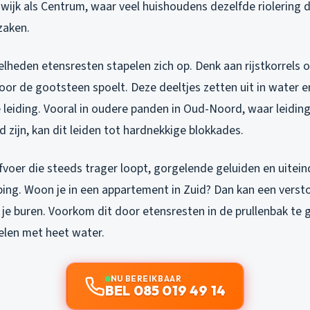
wijk als Centrum, waar veel huishoudens dezelfde riolering de
zaken.
elheden etensresten stapelen zich op. Denk aan rijstkorrels o
or de gootsteen spoelt. Deze deeltjes zetten uit in water e
 leiding. Vooral in oudere panden in Oud-Noord, waar leidin
ud zijn, kan dit leiden tot hardnekkige blokkades.
voer die steeds trager loopt, gorgelende geluiden en uiteind
ing. Woon je in een appartement in Zuid? Dan kan een versto
je buren. Voorkom dit door etensresten in de prullenbak te 
elen met heet water.
NU BEREIKBAAR
BEL 085 019 49 14