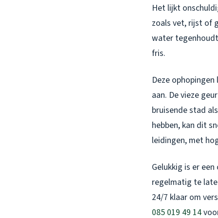
Het lijkt onschul
zoals vet, rijst o
water tegenhoudt. 
fris.
Deze ophopingen l
aan. De vieze geur 
bruisende stad al
hebben, kan dit sn
leidingen, met ho
Gelukkig is er een
regelmatig te lat
24/7 klaar om vers
085 019 49 14
voor