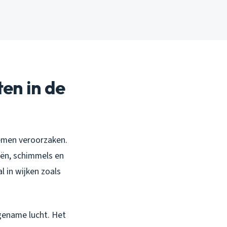
en in de
lemen veroorzaken.
riën, schimmels en
l in wijken zoals
ngename lucht. Het