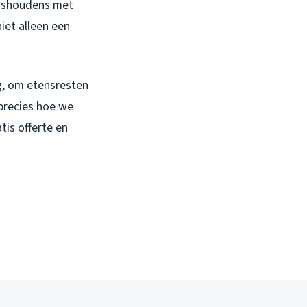
uishoudens met
iet alleen een
g, om etensresten
 precies hoe we
tis offerte en