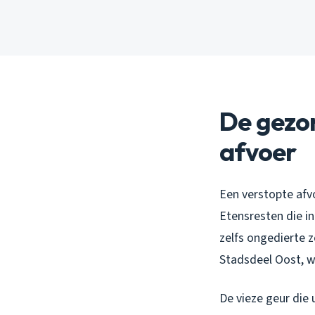
De gezon
afvoer
Een verstopte afv
Etensresten die in
zelfs ongedierte zo
Stadsdeel Oost, wa
De vieze geur die