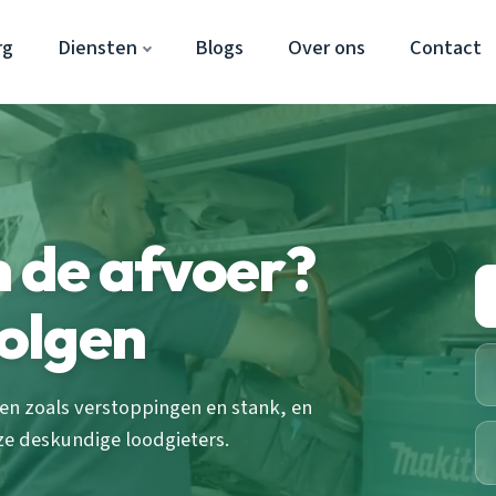
rg
Diensten
Blogs
Over ons
Contact
n de afvoer?
volgen
en zoals verstoppingen en stank, en
nze deskundige loodgieters.