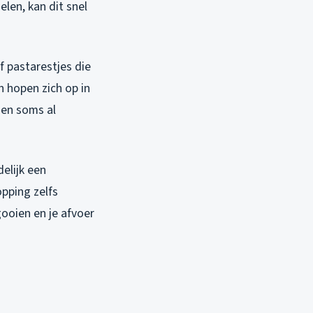
len, kan dit snel
f pastarestjes die
n hopen zich op in
gen soms al
elijk een
pping zelfs
gooien en je afvoer