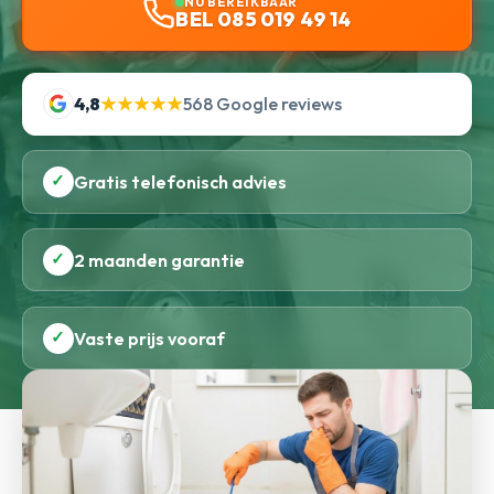
NU BEREIKBAAR
BEL 085 019 49 14
4,8
★★★★★
568 Google reviews
✓
Gratis telefonisch advies
✓
2 maanden garantie
✓
Vaste prijs vooraf