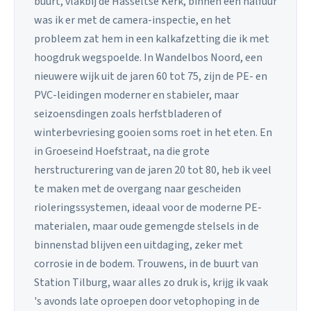
buurt, vlakbij de Hasseltse Kerk, binnen een halfuur
was ik er met de camera-inspectie, en het
probleem zat hem in een kalkafzetting die ik met
hoogdruk wegspoelde. In Wandelbos Noord, een
nieuwere wijk uit de jaren 60 tot 75, zijn de PE- en
PVC-leidingen moderner en stabieler, maar
seizoensdingen zoals herfstbladeren of
winterbevriesing gooien soms roet in het eten. En
in Groeseind Hoefstraat, na die grote
herstructurering van de jaren 20 tot 80, heb ik veel
te maken met de overgang naar gescheiden
rioleringssystemen, ideaal voor de moderne PE-
materialen, maar oude gemengde stelsels in de
binnenstad blijven een uitdaging, zeker met
corrosie in de bodem. Trouwens, in de buurt van
Station Tilburg, waar alles zo druk is, krijg ik vaak
's avonds late oproepen door vetophoping in de