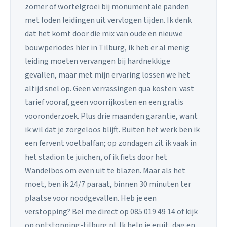
zomer of wortelgroei bij monumentale panden
met loden leidingen uit vervlogen tijden. Ik denk
dat het komt door die mix van oude en nieuwe
bouwperiodes hier in Tilburg, ik heb er al menig
leiding moeten vervangen bij hardnekkige
gevallen, maar met mijn ervaring lossen we het
altijd snel op. Geen verrassingen qua kosten: vast
tarief vooraf, geen voorrijkosten en een gratis
vooronderzoek. Plus drie maanden garantie, want
ik wil dat je zorgeloos blijft. Buiten het werk ben ik
een fervent voetbalfan; op zondagen zit ik vaak in
het stadion te juichen, of ik fiets door het
Wandelbos om even uit te blazen. Maar als het
moet, ben ik 24/7 paraat, binnen 30 minuten ter
plaatse voor noodgevallen. Heb je een
verstopping? Bel me direct op 085 019 49 14 of kijk
op ontstopping-tilburg.nl. Ik help je eruit, dag en