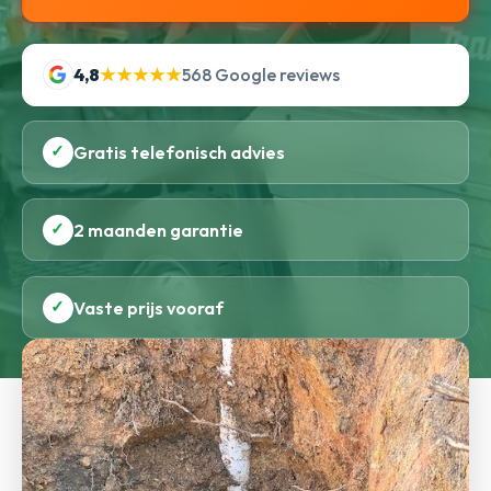
4,8
★★★★★
568 Google reviews
✓
Gratis telefonisch advies
✓
2 maanden garantie
✓
Vaste prijs vooraf