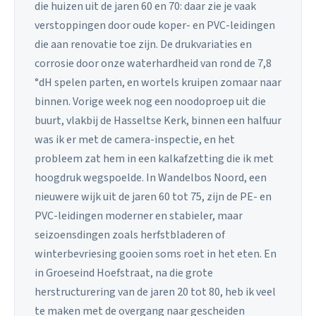
die huizen uit de jaren 60 en 70: daar zie je vaak
verstoppingen door oude koper- en PVC-leidingen
die aan renovatie toe zijn. De drukvariaties en
corrosie door onze waterhardheid van rond de 7,8
°dH spelen parten, en wortels kruipen zomaar naar
binnen. Vorige week nog een noodoproep uit die
buurt, vlakbij de Hasseltse Kerk, binnen een halfuur
was ik er met de camera-inspectie, en het
probleem zat hem in een kalkafzetting die ik met
hoogdruk wegspoelde. In Wandelbos Noord, een
nieuwere wijk uit de jaren 60 tot 75, zijn de PE- en
PVC-leidingen moderner en stabieler, maar
seizoensdingen zoals herfstbladeren of
winterbevriesing gooien soms roet in het eten. En
in Groeseind Hoefstraat, na die grote
herstructurering van de jaren 20 tot 80, heb ik veel
te maken met de overgang naar gescheiden