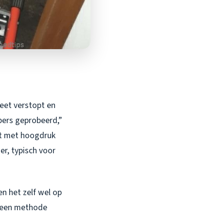
leet verstopt en
pers geprobeerd,”
st met hoogdruk
er, typisch voor
en het zelf wel op
 een methode