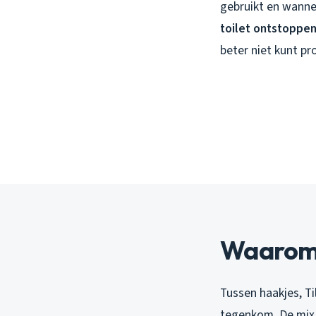
gebruikt en wannee
toilet ontstoppen
beter niet kunt pr
Waarom 
Tussen haakjes, Ti
tegenkom. De mix 