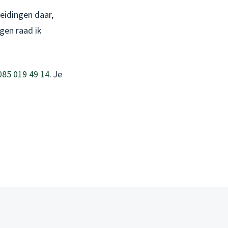
eidingen daar,
gen raad ik
085 019 49 14
. Je