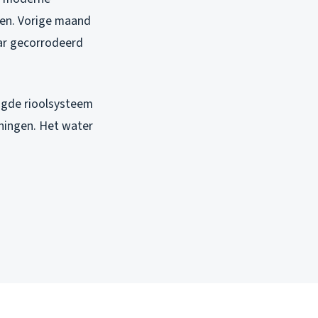
pen. Vorige maand
aar gecorrodeerd
engde rioolsysteem
ningen. Het water