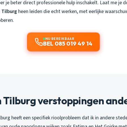
r je beter direct professionele hulp inschakelt. Laat me je 
 Tilburg
heen leiden die echt werken, met eerlijke waarschu
oberen.
NU BEREIKBAAR
BEL 085 019 49 14
Tilburg verstoppingen ander
lburg heeft een specifiek rioolprobleem dat ik in andere ste
van oude naoorlogse wijken zoals Fatima en Het Goirke me