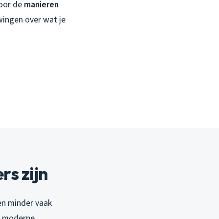
door de
manieren
wingen over wat je
s zijn
den minder vaak
t moderne