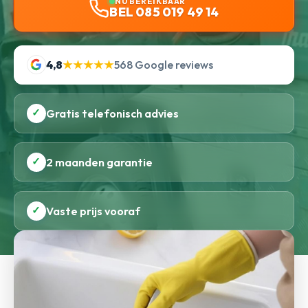
NU BEREIKBAAR
BEL 085 019 49 14
4,8
★★★★★
568 Google reviews
✓
Gratis telefonisch advies
✓
2 maanden garantie
✓
Vaste prijs vooraf