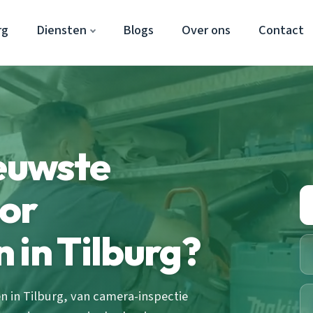
rg
Diensten
Blogs
Over ons
Contact
ieuwste
oor
 in Tilburg?
 in Tilburg, van camera-inspectie