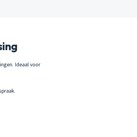
sing
dingen. Ideaal voor
spraak.