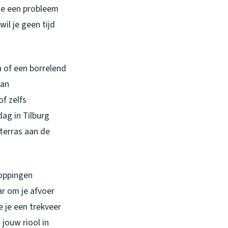
 je een probleem
wil je geen tijd
n of een borrelend
aan
f zelfs
ag in Tilburg
terras aan de
toppingen
ar om je afvoer
e je een trekveer
 jouw riool in