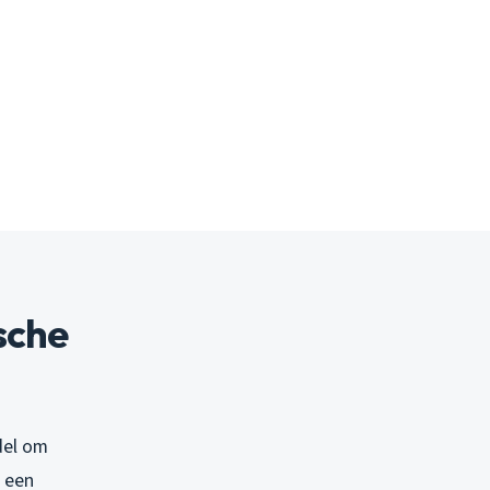
sche
del om
t een