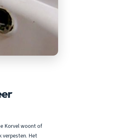
eer
 de Korvel woont of
nk verpesten. Het