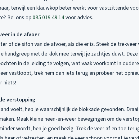
aar, terwijl een klauwkop beter werkt voor vastzittende voor
ze? Bel ons op
085 019 49 14
voor advies.
veer in de afvoer
er of de sifon van de afvoer, als die er is. Steek de trekveer 
de handgreep met de klok mee terwijl je zachtjes duwt. Dez
ochten in de leiding te volgen, wat vaak voorkomt in oudere
eer vastloopt, trek hem dan iets terug en probeer het opnie
r niets!
 de verstopping
and voelt, heb je waarschijnlijk de blokkade gevonden. Draa
e maken. Maak kleine heen-en-weer bewegingen om de verstop
inder wordt, ben je goed bezig. Trek de veer af en toe terug
ls haar of vetresten, en maak de veer schoon voordat je ver