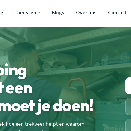
rg
Diensten
Blogs
Over ons
Contact
ping
t een
 moet je doen!
tdek hoe een trekveer helpt en waarom