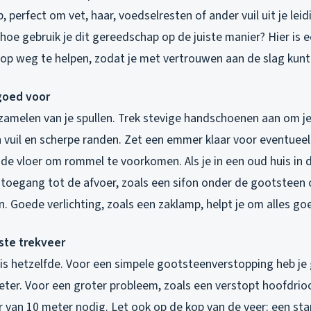
, perfect om vet, haar, voedselresten of ander vuil uit je lei
hoe gebruik je dit gereedschap op de juiste manier? Hier is e
 op weg te helpen, zodat je met vertrouwen aan de slag kunt
 goed voor
zamelen van je spullen. Trek stevige handschoenen aan om j
vuil en scherpe randen. Zet een emmer klaar voor eventueel 
de vloer om rommel te voorkomen. Als je in een oud huis in 
 toegang tot de afvoer, zoals een sifon onder de gootsteen 
n. Goede verlichting, zoals een zaklamp, helpt je om alles goe
iste trekveer
r is hetzelfde. Voor een simpele gootsteenverstopping heb j
eter. Voor een groter probleem, zoals een verstopt hoofdrioo
 van 10 meter nodig. Let ook op de kop van de veer: een sta