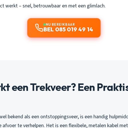
ct werkt – snel, betrouwbaar en met een glimlach.
NU BEREIKBAAR
BEL 085 019 49 14
kt een Trekveer? Een Prakti
 wel bekend als een ontstoppingsveer, is een handig hulpmid
e afvoer te verhelpen. Het is een flexibele, metalen kabel me