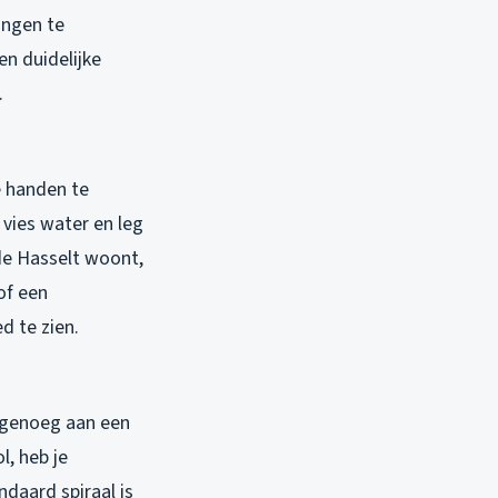
dingen te
en duidelijke
.
e handen te
vies water en leg
de Hasselt woont,
of een
d te zien.
e genoeg aan een
l, heb je
ndaard spiraal is