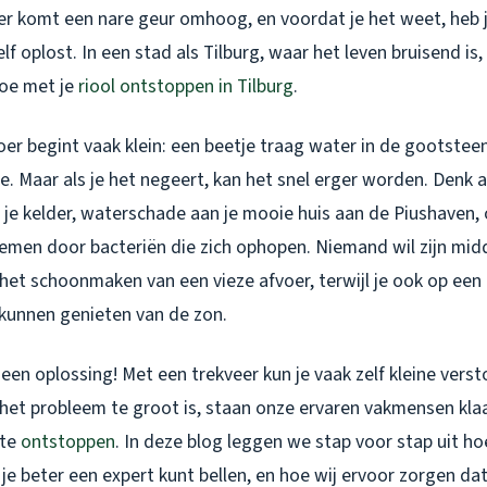
, er komt een nare geur omhoog, en voordat je het weet, heb
zelf oplost. In een stad als Tilburg, waar het leven bruisend is, 
doe met je
riool ontstoppen in Tilburg
.
er begint vaak klein: een beetje traag water in de gootstee
e. Maar als je het negeert, kan het snel erger worden. Denk 
je kelder, waterschade aan je mooie huis aan de Piushaven, o
men door bacteriën die zich ophopen. Niemand wil zijn midd
et schoonmaken van een vieze afvoer, terwijl je ook op een 
kunnen genieten van de zon.
 een oplossing! Met een trekveer kun je vaak zelf kleine vers
 het probleem te groot is, staan onze ervaren vakmensen kla
 te
ontstoppen
. In deze blog leggen we stap voor stap uit ho
je beter een expert kunt bellen, en hoe wij ervoor zorgen dat