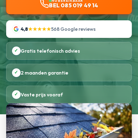
NU BEREIKBAAR
BEL 085 019 49 14
4,8
★★★★★
568 Google reviews
✓
Gratis telefonisch advies
✓
2 maanden garantie
✓
Vaste prijs vooraf