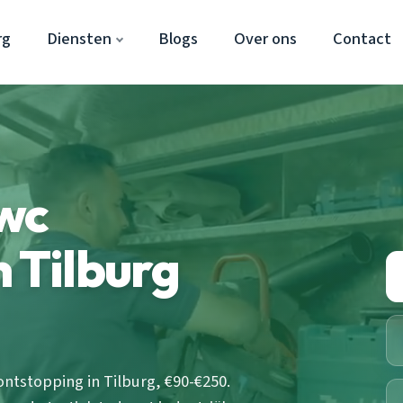
rg
Diensten
Blogs
Over ons
Contact
 wc
n Tilburg
tstopping in Tilburg, €90-€250.