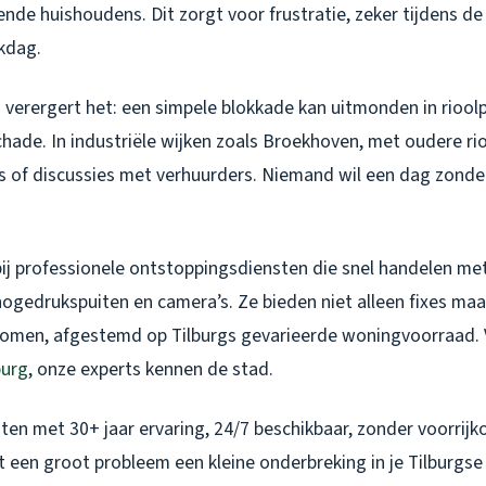
sende huishoudens. Dit zorgt voor frustratie, zeker tijdens d
kdag.
n verergert het: een simpele blokkade kan uitmonden in riool
ade. In industriële wijken zoals Broekhoven, met oudere riol
es of discussies met verhuurders. Niemand wil een dag zonde
 bij professionele ontstoppingsdiensten die snel handelen m
hogedrukspuiten en camera’s. Ze bieden niet alleen fixes ma
komen, afgestemd op Tilburgs gevarieerde woningvoorraad.
burg
, onze experts kennen de stad.
sten met 30+ jaar ervaring, 24/7 beschikbaar, zonder voorrij
 een groot probleem een kleine onderbreking in je Tilburgse 