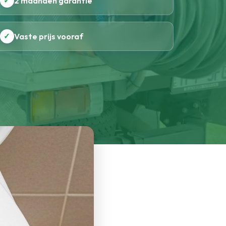
✓
2 maanden garantie
✓
Vaste prijs vooraf