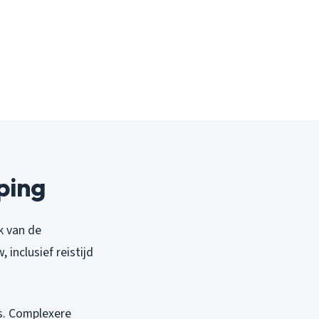
ping
k van de
 inclusief reistijd
s. Complexere