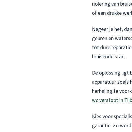
riolering van brui
of een drukke wer
Negeer je het, da
geuren en watersch
tot dure reparati
bruisende stad.
De oplossing ligt
apparatuur zoals 
herhaling te voor
wc verstopt in Til
Kies voor speciali
garantie. Zo wordt