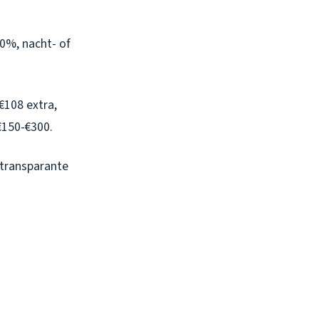
00%, nacht- of
€108 extra,
€150-€300.
 transparante