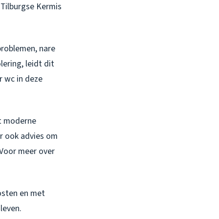
e Tilburgse Kermis
problemen, nare
ering, leidt dit
r wc in deze
et moderne
ar ook advies om
 Voor meer over
kosten en met
leven.