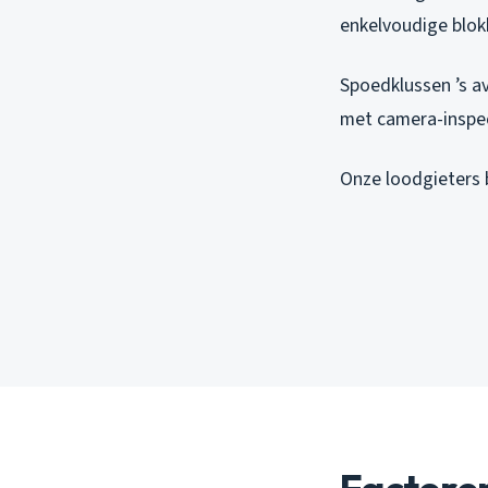
enkelvoudige blokk
Spoedklussen ’s a
met camera-inspect
Onze loodgieters b