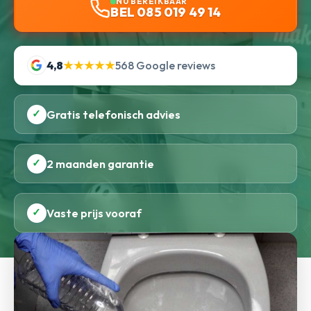
NU BEREIKBAAR
BEL 085 019 49 14
4,8
★★★★★
568 Google reviews
✓
Gratis telefonisch advies
✓
2 maanden garantie
✓
Vaste prijs vooraf