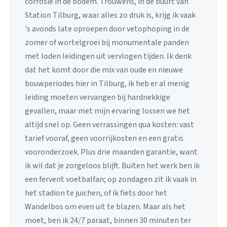
corrosie in de bodem. Trouwens, in de buurt van
Station Tilburg, waar alles zo druk is, krijg ik vaak
's avonds late oproepen door vetophoping in de
zomer of wortelgroei bij monumentale panden
met loden leidingen uit vervlogen tijden. Ik denk
dat het komt door die mix van oude en nieuwe
bouwperiodes hier in Tilburg, ik heb er al menig
leiding moeten vervangen bij hardnekkige
gevallen, maar met mijn ervaring lossen we het
altijd snel op. Geen verrassingen qua kosten: vast
tarief vooraf, geen voorrijkosten en een gratis
vooronderzoek. Plus drie maanden garantie, want
ik wil dat je zorgeloos blijft. Buiten het werk ben ik
een fervent voetbalfan; op zondagen zit ik vaak in
het stadion te juichen, of ik fiets door het
Wandelbos om even uit te blazen. Maar als het
moet, ben ik 24/7 paraat, binnen 30 minuten ter