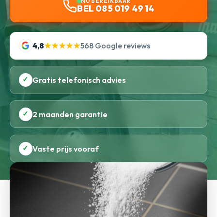
NU BEREIKBAAR
BEL 085 019 49 14
4,8
★★★★★
568 Google reviews
✓
Gratis telefonisch advies
✓
2 maanden garantie
✓
Vaste prijs vooraf