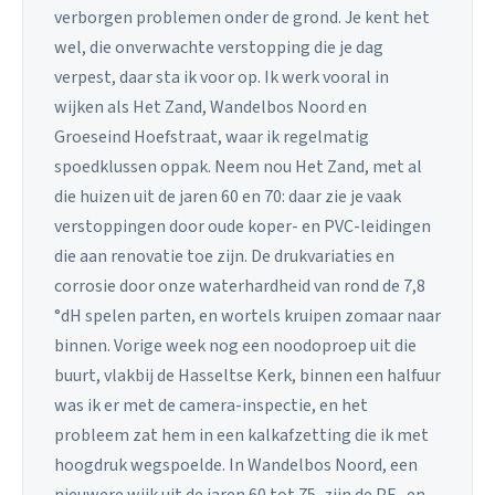
verborgen problemen onder de grond. Je kent het
wel, die onverwachte verstopping die je dag
verpest, daar sta ik voor op. Ik werk vooral in
wijken als Het Zand, Wandelbos Noord en
Groeseind Hoefstraat, waar ik regelmatig
spoedklussen oppak. Neem nou Het Zand, met al
die huizen uit de jaren 60 en 70: daar zie je vaak
verstoppingen door oude koper- en PVC-leidingen
die aan renovatie toe zijn. De drukvariaties en
corrosie door onze waterhardheid van rond de 7,8
°dH spelen parten, en wortels kruipen zomaar naar
binnen. Vorige week nog een noodoproep uit die
buurt, vlakbij de Hasseltse Kerk, binnen een halfuur
was ik er met de camera-inspectie, en het
probleem zat hem in een kalkafzetting die ik met
hoogdruk wegspoelde. In Wandelbos Noord, een
nieuwere wijk uit de jaren 60 tot 75, zijn de PE- en