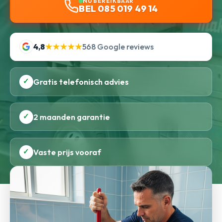
NU BEREIKBAAR
BEL 085 019 49 14
4,8
★★★★★
568 Google reviews
✓
Gratis telefonisch advies
✓
2 maanden garantie
✓
Vaste prijs vooraf