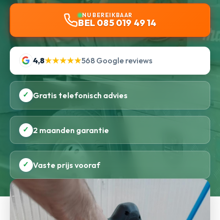
NU BEREIKBAAR
BEL 085 019 49 14
4,8
★★★★★
568 Google reviews
✓
Gratis telefonisch advies
✓
2 maanden garantie
✓
Vaste prijs vooraf