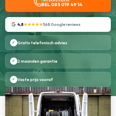
NU BEREIKBAAR
BEL 085 019 49 14
4,8
★★★★★
568 Google reviews
✓
Gratis telefonisch advies
✓
2 maanden garantie
✓
Vaste prijs vooraf