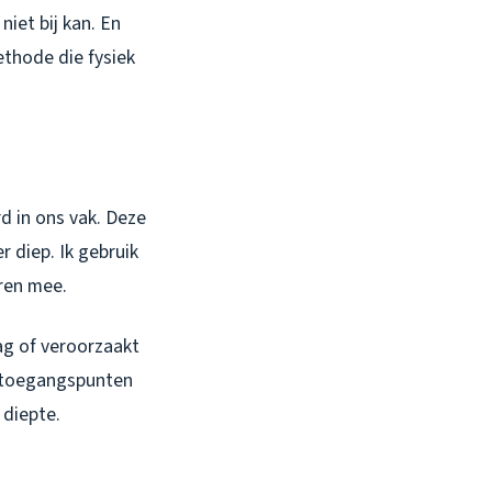
iet bij kan. En
ethode die fysiek
d in ons vak. Deze
r diep. Ik gebruik
aren mee.
ag of veroorzaakt
d toegangspunten
 diepte.