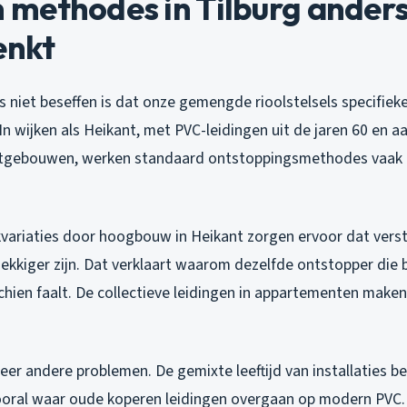
methodes in Tilburg ander
enkt
s niet beseffen is dat onze gemengde rioolstelsels specifie
n wijken als Heikant, met PVC-leidingen uit de jaren 60 en 
atgebouwen, werken standaard ontstoppingsmethodes vaak 
variaties door hoogbouw in Heikant zorgen ervoor dat verst
ekkiger zijn. Dat verklaart waarom dezelfde ontstopper die b
schien faalt. De collectieve leidingen in appartementen maken
weer andere problemen. De gemixte leeftijd van installaties b
 vooral waar oude koperen leidingen overgaan op modern PVC.