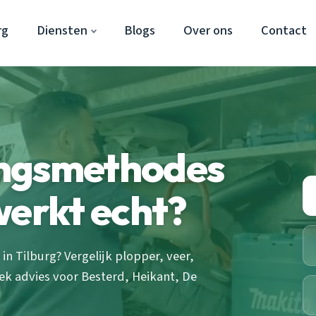
rg
Diensten
Blogs
Over ons
Contact
ingsmethodes
werkt echt?
 Tilburg? Vergelijk plopper, veer,
ek advies voor Besterd, Heikant, De