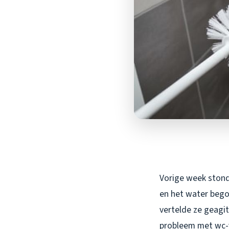
Vorige week stond 
en het water begon
vertelde ze geagit
probleem met wc-v