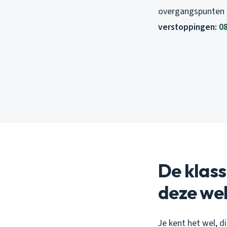
overgangspunten z
verstoppingen:
08
De klas
deze wel
Je kent het wel, d