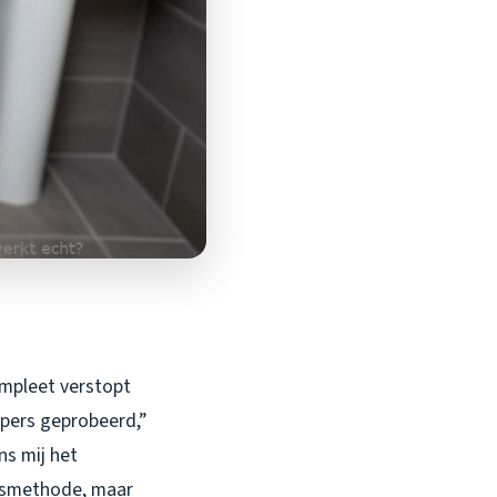
ompleet verstopt
ppers geprobeerd,”
ns mij het
ngsmethode, maar