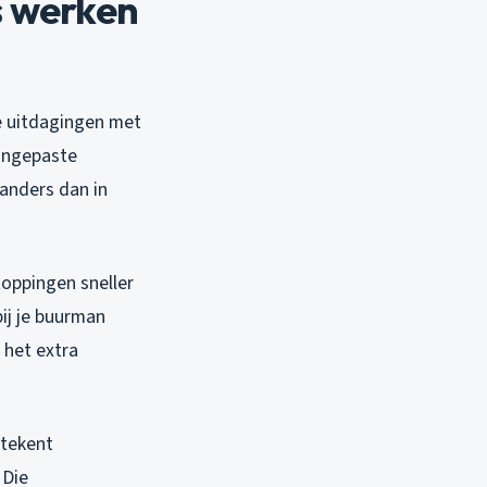
s werken
ke uitdagingen met
aangepaste
anders dan in
oppingen sneller
ij je buurman
 het extra
etekent
 Die